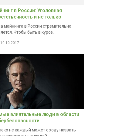
йнинг в России: Уголовная
ветственность и не только
а майнинга в России стремительно
яется. Чтобы быть в курсе...
10.10.2017
мые влиятельные люди в области
бербезопасности
еко не каждый может с ходу назвать