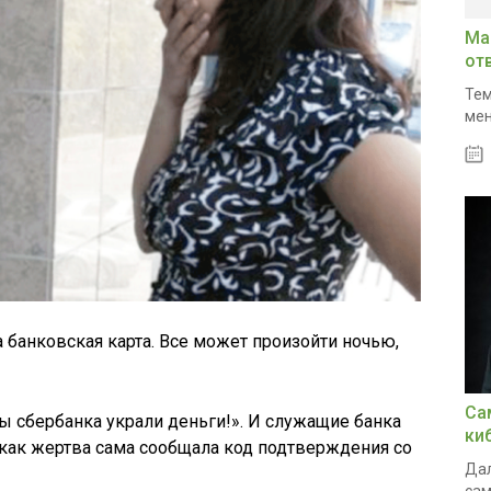
Ма
от
Тем
мен
 банковская карта. Все может произойти ночью,
Са
ты сбербанка украли деньги!». И служащие банка
ки
к как жертва сама сообщала код подтверждения со
Дал