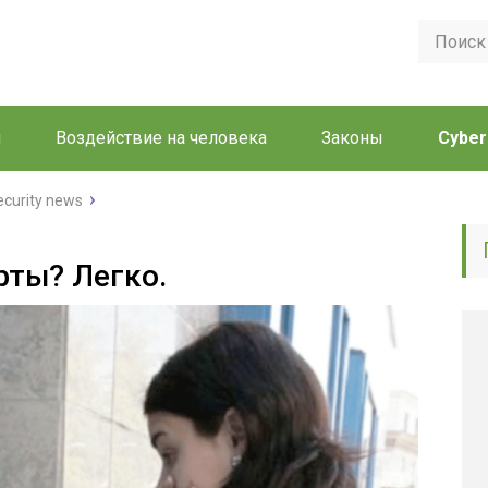
и
Воздействие на человека
Законы
Cyber
ecurity news
рты? Легко.