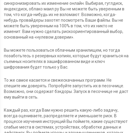
синхронизировать их изменение онлайн. Выбирая, гуглдиск,
яндексдиск, облако маил ру Вы не можете быть уверенным в
том, что когда-нибудь их не взломают. Возможно, когда-
нибудь провайдеры захотят посмотреть Ваши файлы. Вы не
можете быть уверенным на 100% в том, что их никто не
изменит. Вам нужно сделать рискоориентированный выбор,
основанный на «нулевом доверии».
Вы можете пользоваться облачным хранилищем, но тогда
позаботьтесь о резервных копиях, которые будут храниться на
съемных носителях в зашифрованном виде и ключ
шифрования будет только у Вас.
То же самое касается и свежескачанных программ. Не
спешите им доверять. Попробуйте запустить их в песочнице.
Возможно, они содержат бэкдоры. Запуск в песочнице не даст
ему выйти в сеть.
Каждый раз, когда Вам нужно решить какую-либо задачу,
всегда оцениваете, распределяете и уменьшаете риск. В
процессе изучения инструкций Вы поймете, какие существуют
слабые места в системах, устройствах, обработке данных и
действиях. Вы поймете угрозы и злоумышленников, которых