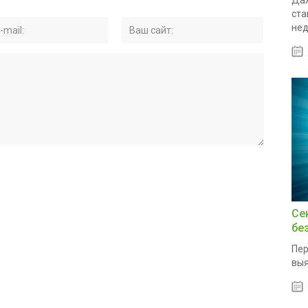
Даж
ста
нед
Се
бе
Пер
выя