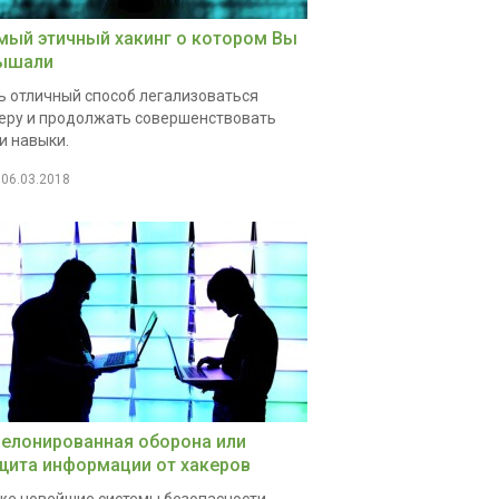
мый этичный хакинг о котором Вы
ышали
ь отличный способ легализоваться
еру и продолжать совершенствовать
и навыки.
06.03.2018
елонированная оборона или
щита информации от хакеров