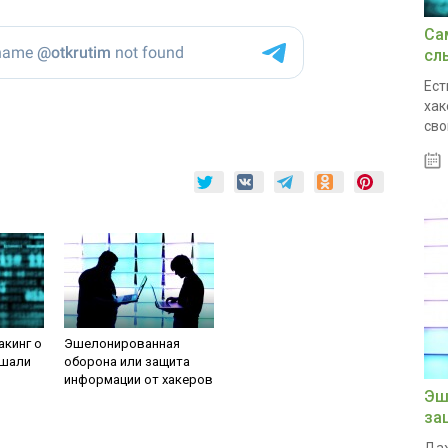
Са
сл
Ест
хак
сво
акинг о
Эшелонированная
ышали
оборона или защита
информации от хакеров
Эш
за